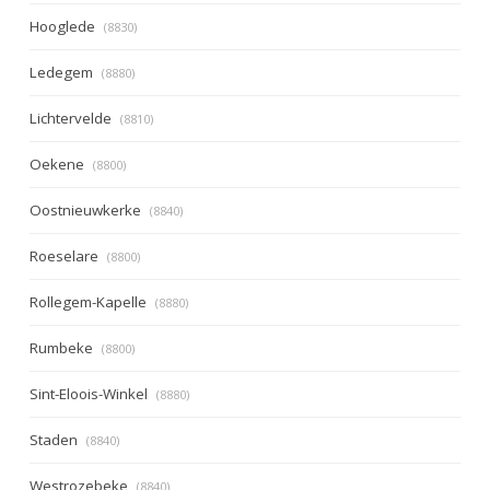
Hooglede
(8830)
Ledegem
(8880)
Lichtervelde
(8810)
Oekene
(8800)
Oostnieuwkerke
(8840)
Roeselare
(8800)
Rollegem-Kapelle
(8880)
Rumbeke
(8800)
Sint-Eloois-Winkel
(8880)
Staden
(8840)
Westrozebeke
(8840)