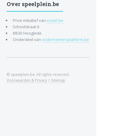
Over speelplein.be
Prive initiatief van
estart.be
Schoolstraat 6
8830 Hooglede
Onderdeel van
ondernemersplatform.be
© speelplein.be. All rights reserved.
Voorwaarden & Privacy
|
Sitemap