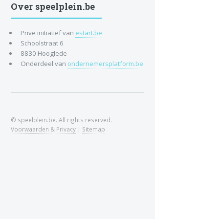
Over speelplein.be
Prive initiatief van
estart.be
Schoolstraat 6
8830 Hooglede
Onderdeel van
ondernemersplatform.be
© speelplein.be. All rights reserved.
Voorwaarden & Privacy
|
Sitemap