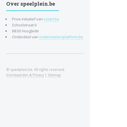
Over speelplein.be
Prive initiatief van
estart.be
Schoolstraat 6
8830 Hooglede
Onderdeel van
ondernemersplatform.be
© speelplein.be. All rights reserved.
Voorwaarden & Privacy
|
Sitemap