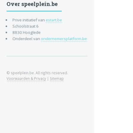
Over speelplein.be
Prive initiatief van
estart.be
Schoolstraat 6
8830 Hooglede
Onderdeel van
ondernemersplatform.be
© speelplein.be. All rights reserved.
Voorwaarden & Privacy
|
Sitemap